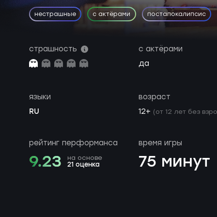
нестрашные
с актёрами
постапокалипсис
страшность
с актёрами
да
языки
возраст
RU
12+
(от 12 лет без взр
рейтинг перформанса
время игры
9.23
75 минут
на основе
21 оценка