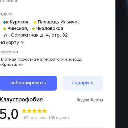
телефон
адрес
Курская
,
Площадь Ильича
,
Римская
,
Чкаловская
ул. Самокатная д. 4, стр. 32
на карту ⇲
парковка
Платная парковка на территории завода
«Кристалл»
забронировать
подарить