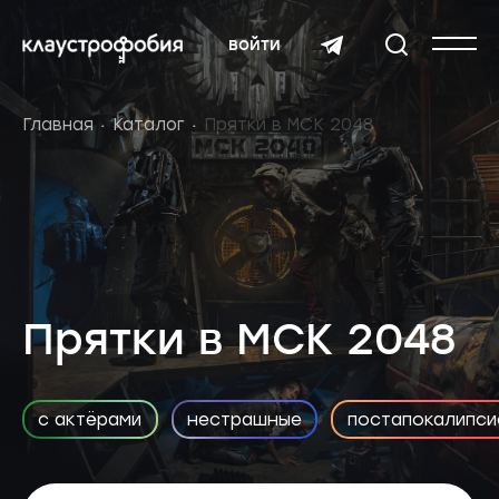
войти
Главная
Каталог
Прятки в МСК 2048
Прятки в МСК 2048
с актёрами
нестрашные
постапокалипси