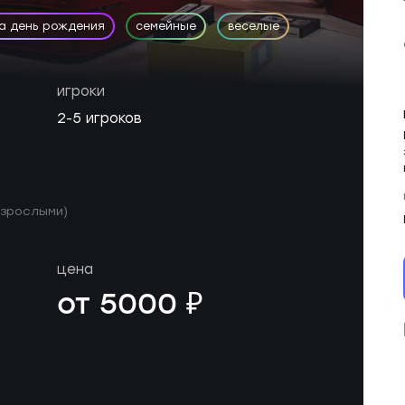
на день рождения
семейные
веселые
игроки
2-5 игроков
 взрослыми)
цена
от 5000 ₽