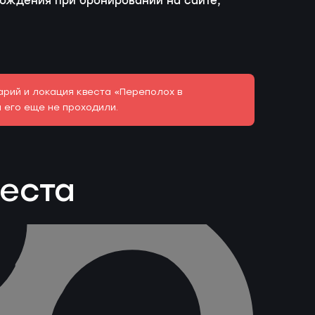
вождения при бронировании на сайте,
рий и локация квеста «Переполох в
 его еще не проходили.
веста