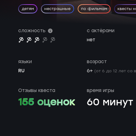
детям
нестрашные
по фильмам
квесты 
сложность
с актёрами
нет
языки
возраст
RU
6+
(от 6 до 12 лет со
Отзывы квеста
время игры
155 оценок
60 минут