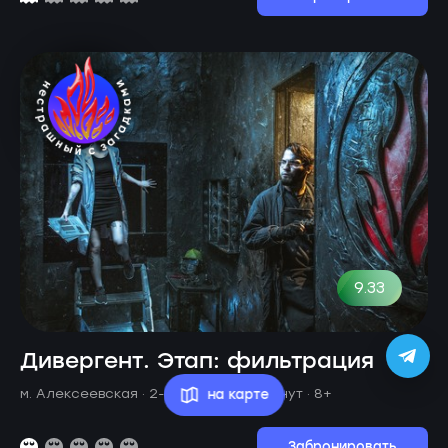
9.33
Дивергент. Этап: фильтрация
на карте
м. Алексеевская ·
2-6 игроков · 75 минут
· 8+
Забронировать