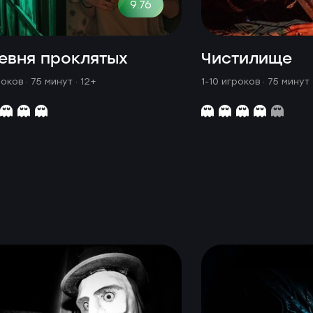
9.76
евня проклятых
Чистилище
роков · 75 минут
· 12+
1-10 игроков · 75 минут