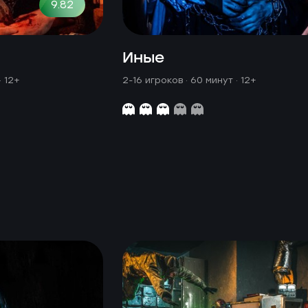
9.82
Иные
· 12+
2-16 игроков · 60 минут
· 12+