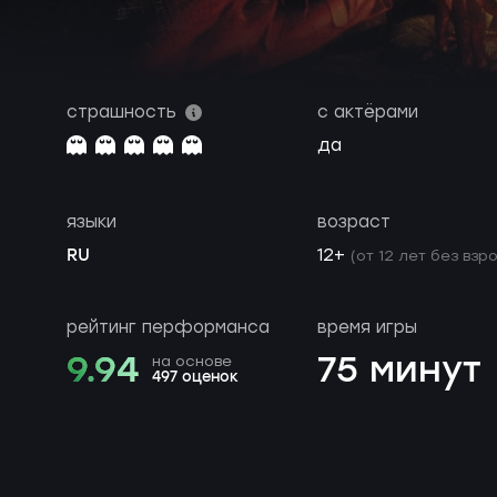
страшность
с актёрами
да
языки
возраст
RU
12+
(от 12 лет без взр
рейтинг перформанса
время игры
9.94
75 минут
на основе
497 оценок