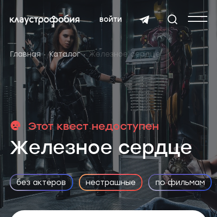
войти
Главная
Каталог
Железное сердце
Этот квест недоступен
Железное сердце
без актёров
нестрашные
по фильмам