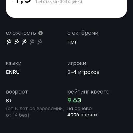
сложность
с актёрами
нет
языки
игроки
EN
RU
2-4 игроков
возраст
рейтинг квеста
9.63
8+
(от 8 лет со взрослыми,
на основе
4006 оценок
от 14 без)