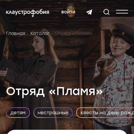
войти
Главная
Каталог
Отряд «Пламя»
Отряд «Пламя»
детям
нестрашные
квесты на день рож