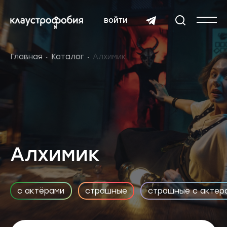
войти
Главная
Каталог
Алхимик
Алхимик
с актёрами
страшные
страшные с актер