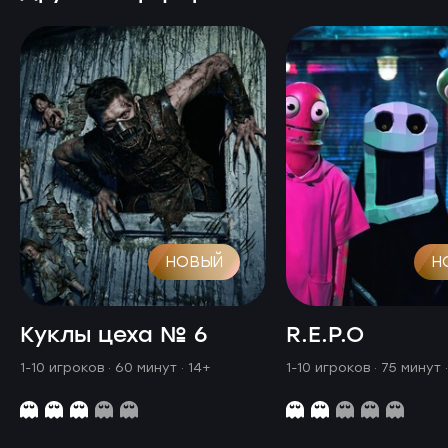
НОВЫЙ
Н
Куклы цеха № 6
R.E.P.O
1-10 игроков · 60 минут
· 14+
1-10 игроков · 75 минут