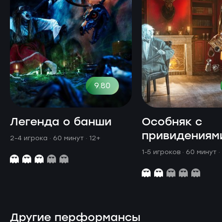
9.80
Легенда о банши
Особняк с
привидениям
2-4 игрока · 60 минут
· 12+
1-5 игроков · 60 минут
·
Другие перформансы