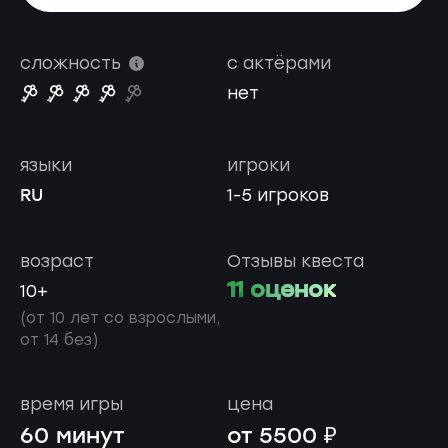
сложность
с актёрами
нет
языки
игроки
RU
1-5 игроков
возраст
Отзывы квеста
11 оценок
10+
(от 10 лет со взрослыми,
от 14 без)
время игры
цена
60 минут
от 5500 ₽