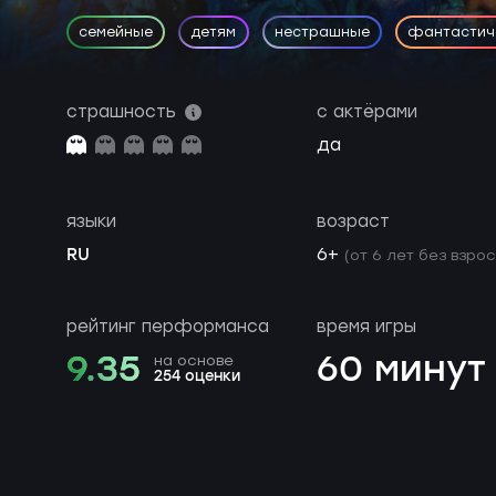
семейные
детям
нестрашные
фантастич
страшность
с актёрами
да
языки
возраст
RU
6+
(от 6 лет без взро
рейтинг перформанса
время игры
9.35
60 минут
на основе
254 оценки