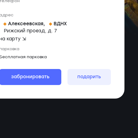
телефон
адрес
Алексеевская
,
ВДНХ
Рижский проезд, д. 7
на карту ⇲
парковка
Бесплатная парковка
забронировать
подарить