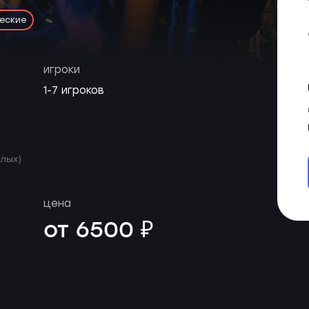
еские
игроки
1-7 игроков
слых)
цена
от 6500 ₽