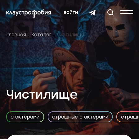
войти
Главная
Каталог
Чистилище
Чистилище
с актёрами
страшные с актерами
страш