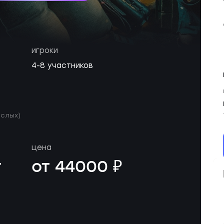
игроки
4-8 участников
ослых)
цена
т
от 44000 ₽