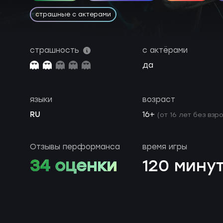
страшные с актерами
страшность
с актёрами
да
языки
возраст
RU
16+
(от 16 лет без взр
Отзывы перформанса
время игры
34 оценки
120 мину