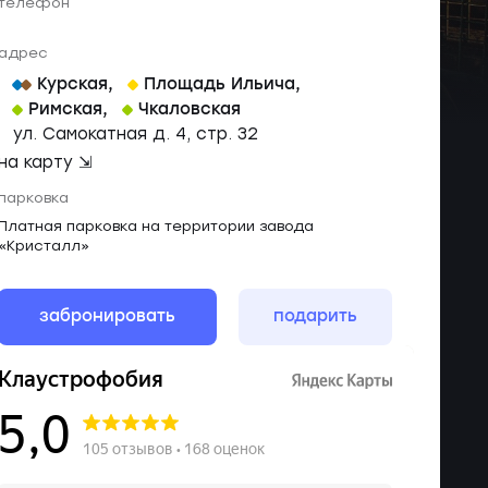
телефон
адрес
Курская
,
Площадь Ильича
,
Римская
,
Чкаловская
ул. Самокатная д. 4, стр. 32
на карту ⇲
парковка
Платная парковка на территории завода
«Кристалл»
забронировать
подарить