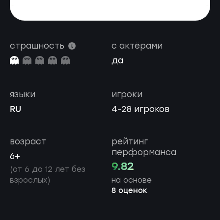
страшность
с актёрами
да
языки
игроки
RU
4-28 игроков
возраст
рейтинг
перформанса
6+
9.82
(от 6 до 12 лет без
взрослых)
на основе
8 оценок