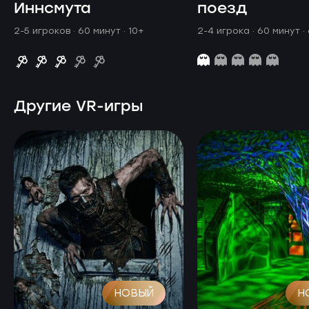
Иннсмута
поезд
2-5 игроков · 60 минут
· 10+
2-4 игрока · 60 минут
·
Другие VR-игры
НОВЫЙ
Н