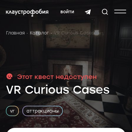
войти
Главная
Каталог
VR Curious Cases
Этот квест недоступен
VR Curious Cases
vr
аттракционы